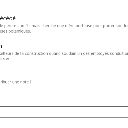
décédé
de perdre son fils mais cherche une mère porteuse pour porter son fu
reuses polémiques.
n
availleurs de la construction quand soudain un des employés conduit u
atron.
ribuer une note !