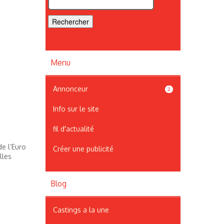
Menu
Annonceur
2
Info sur le site
fil d'actualité
de l’Euro
Créer une publicité
lles
Blog
Castings a la une