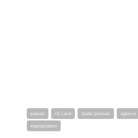
paysan
OL Land
stade lyonnais
agressé
expropriation