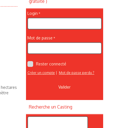
gratuite )
Login
Mot de passe
Rester connecté
Créer un compte
|
Mot de passe perdu ?
5 hectares
mètre
Recherche un Casting