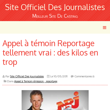
Site Officiel Des Journalistes
Meilleur Site De Casting
Appel à témoin Reportage
tellement vrai : des kilos en
trop
Par
Site Officiel Des Journalistes
Le 10/05/2011
Commentaires
(1)
Dans
Appel à Temoin émission , reportage