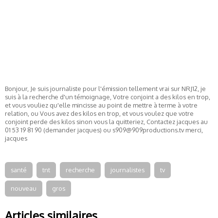
Bonjour, Je suis journaliste pour l'émission tellement vrai sur NRJ12, je
suis à la recherche d'un témoignage, Votre conjoint a des kilos en trop,
et vous vouliez qu'elle mincisse au point de mettre à terme à votre
relation, ou Vous avez des kilos en trop, et vous voulez que votre
conjoint perde des kilos sinon vous la quitteriez, Contactez jacques au
01 53 19 81 90 (demander jacques) ou s909@909productions.tv merci,
jacques
santé
tnt
recherche
journalistes
tv
nouveau
gros
Articles similaires