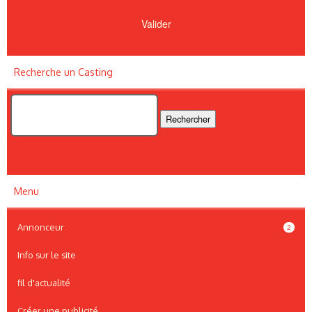
Recherche un Casting
Menu
Annonceur
2
Info sur le site
fil d'actualité
Créer une publicité