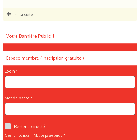
Lire la suite
Votre Bannière Pub ici !
Espace membre ( Inscription gratuite )
Login
Mot de passe
Rester connecté
Créer un compte
|
Mot de passe perdu ?