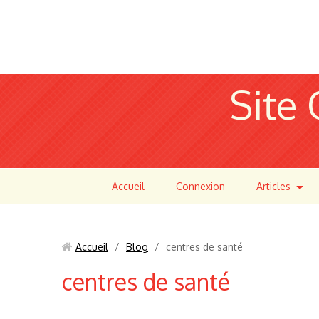
Site 
Accueil
Connexion
Articles
Accueil
/
Blog
/
centres de santé
centres de santé