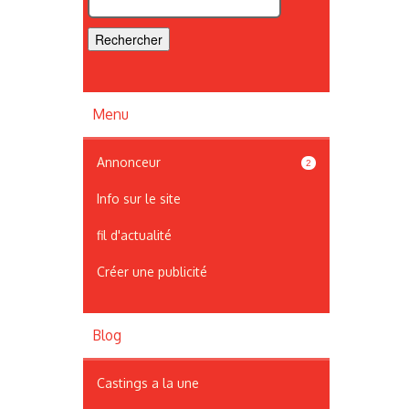
Menu
Annonceur
2
Info sur le site
fil d'actualité
Créer une publicité
Blog
Castings a la une