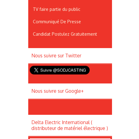
TV faire partie du public
Communiqué De Presse
Candidat Postulez Gratuitement
Nous suivre sur Twitter
Nous suivre sur Google+
Delta Electric International (
distributeur de matériel électrique )