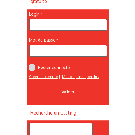
gratuite )
Login
Mot de passe
Rester connecté
Créer un compte
|
Mot de passe perdu ?
Recherche un Casting