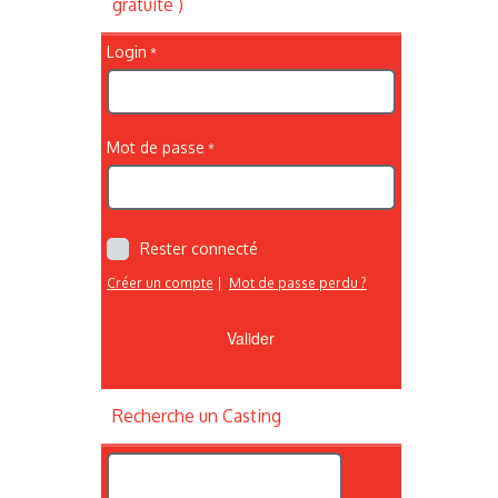
gratuite )
Login
Mot de passe
Rester connecté
Créer un compte
|
Mot de passe perdu ?
Recherche un Casting