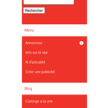
Menu
Annonceur
2
Info sur le site
fil d'actualité
Créer une publicité
Blog
Castings a la une