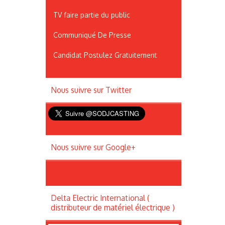
TV faire partie du public
Communiqué De Presse
Candidat Postulez Gratuitement
Nous suivre sur Twitter
Nous suivre sur Google+
Delta Electric International (
distributeur de matériel électrique )