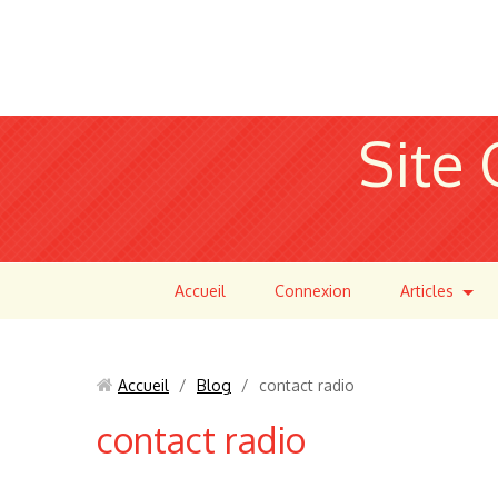
Site 
Accueil
Connexion
Articles
Accueil
/
Blog
/
contact radio
contact radio