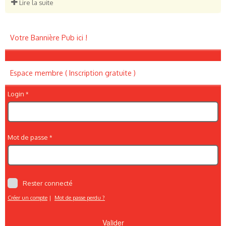
Lire la suite
Votre Bannière Pub ici !
Espace membre ( Inscription gratuite )
Login
Mot de passe
Rester connecté
Créer un compte
|
Mot de passe perdu ?