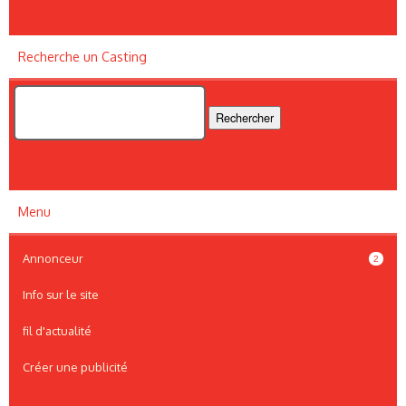
Recherche un Casting
Menu
Annonceur
2
Info sur le site
fil d'actualité
Créer une publicité