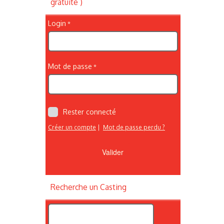
gratuite )
Login
Mot de passe
Rester connecté
Créer un compte
|
Mot de passe perdu ?
Recherche un Casting