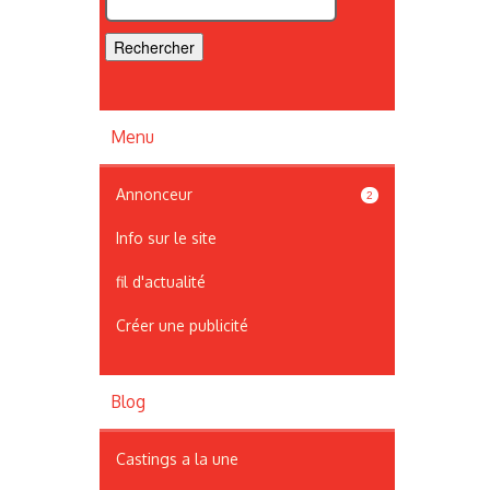
Menu
Annonceur
2
Info sur le site
fil d'actualité
Créer une publicité
Blog
Castings a la une