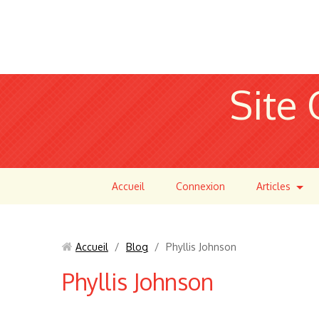
Site 
Accueil
Connexion
Articles
Accueil
/
Blog
/
Phyllis Johnson
Phyllis Johnson