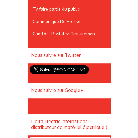
TV faire partie du public
Communiqué De Presse
Candidat Postulez Gratuitement
Nous suivre sur Twitter
Nous suivre sur Google+
Delta Electric International (
distributeur de matériel électrique )