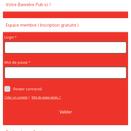
Votre Bannière Pub ici !
Espace membre ( Inscription gratuite )
Login
Mot de passe
Rester connecté
Créer un compte
|
Mot de passe perdu ?