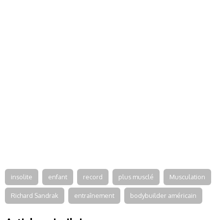
insolite
enfant
record
plus musclé
Musculation
Richard Sandrak
entraînement
bodybuilder américain