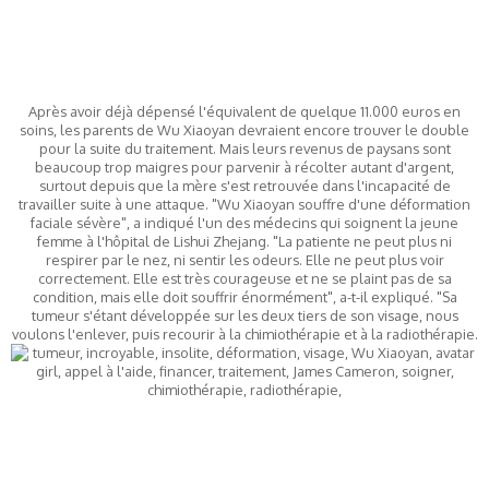
Après avoir déjà dépensé l'équivalent de quelque 11.000 euros en
soins, les parents de Wu Xiaoyan devraient encore trouver le double
pour la suite du traitement. Mais leurs revenus de paysans sont
beaucoup trop maigres pour parvenir à récolter autant d'argent,
surtout depuis que la mère s'est retrouvée dans l'incapacité de
travailler suite à une attaque. "Wu Xiaoyan souffre d'une déformation
faciale sévère", a indiqué l'un des médecins qui soignent la jeune
femme à l'hôpital de Lishui Zhejang. "La patiente ne peut plus ni
respirer par le nez, ni sentir les odeurs. Elle ne peut plus voir
correctement. Elle est très courageuse et ne se plaint pas de sa
condition, mais elle doit souffrir énormément", a-t-il expliqué. "Sa
tumeur s'étant développée sur les deux tiers de son visage, nous
voulons l'enlever, puis recourir à la chimiothérapie et à la radiothérapie.