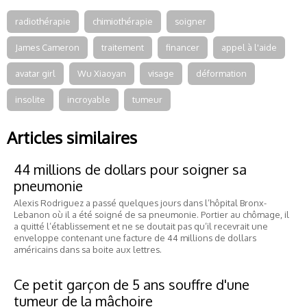
radiothérapie
chimiothérapie
soigner
James Cameron
traitement
financer
appel à l'aide
avatar girl
Wu Xiaoyan
visage
déformation
insolite
incroyable
tumeur
Articles similaires
44 millions de dollars pour soigner sa
pneumonie
Alexis Rodriguez a passé quelques jours dans l’hôpital Bronx-
Lebanon où il a été soigné de sa pneumonie. Portier au chômage, il
a quitté l’établissement et ne se doutait pas qu’il recevrait une
enveloppe contenant une facture de 44 millions de dollars
américains dans sa boite aux lettres.
Ce petit garçon de 5 ans souffre d'une
tumeur de la mâchoire