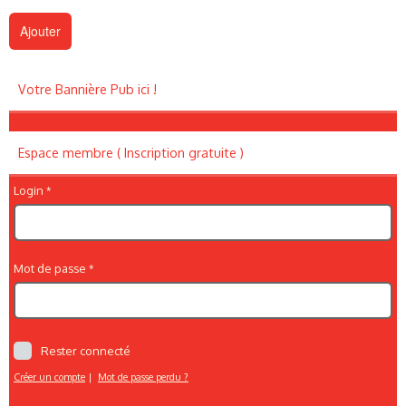
Votre Bannière Pub ici !
Espace membre ( Inscription gratuite )
Login
Mot de passe
Rester connecté
Créer un compte
|
Mot de passe perdu ?