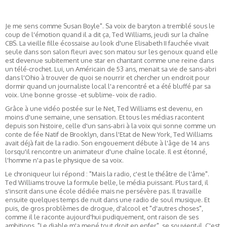
Je me sens comme Susan Boyle". Sa voix de baryton a tremblé sous le
coup de l'émotion quand il a dit ça, Ted Williams, jeudi sur la chaîne
CBS. La vieille fille écossaise au look d'une Elisabeth II fauchée vivait
seule dans son salon fleuri avec son matou sur les genoux quand elle
est devenue subitement une star en chantant comme une reine dans
un télé-crochet. Lui, un Américain de 53 ans, menait sa vie de sans-abri
dans l'Ohio à trouver de quoi se nourrir et chercher un endroit pour
dormir quand un journaliste local l'a rencontré et a été bluffé par sa
voix. Une bonne grosse -et sublime- voix de radio.
Grâce à une vidéo postée sur le Net, Ted Williams est devenu, en
moins d'une semaine, une sensation. Et tous les médias racontent
depuis son histoire, celle d'un sans-abri à la voix qui sonne comme un
conte de fée Natif de Brooklyn, dans l'Etat de New York, Ted Williams
avait déjà fait de la radio. Son engouement débute à l'âge de 14 ans
lorsqu'il rencontre un animateur d'une chaîne locale. Il est étonné,
l'homme n'a pas le physique de sa voix.
Le chroniqueur lui répond : "Mais la radio, c'est le théâtre de l'âme".
Ted Williams trouve la formule belle, le média puissant. Plus tard, il
s'inscrit dans une école dédiée mais ne persévère pas. Il travaille
ensuite quelques temps de nuit dans une radio de soul musique. Et
puis, de gros problèmes de drogue, d'alcool et "d'autres choses",
comme il le raconte aujourd'hui pudiquement, ont raison de ses
ambitions. "Le diable m'a mené tout droit en enfer", se souvient-il. C'est