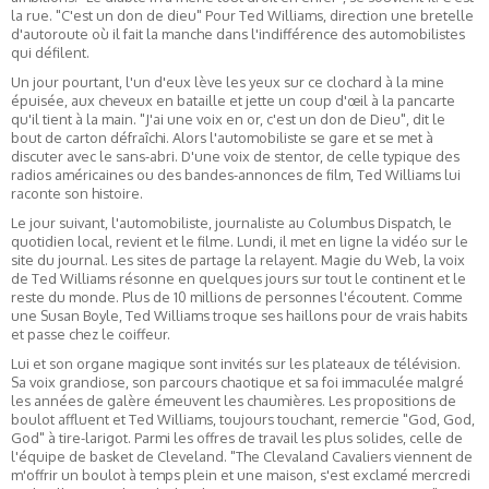
la rue. "C'est un don de dieu" Pour Ted Williams, direction une bretelle
d'autoroute où il fait la manche dans l'indifférence des automobilistes
qui défilent.
Un jour pourtant, l'un d'eux lève les yeux sur ce clochard à la mine
épuisée, aux cheveux en bataille et jette un coup d'œil à la pancarte
qu'il tient à la main. "J'ai une voix en or, c'est un don de Dieu", dit le
bout de carton défraîchi. Alors l'automobiliste se gare et se met à
discuter avec le sans-abri. D'une voix de stentor, de celle typique des
radios américaines ou des bandes-annonces de film, Ted Williams lui
raconte son histoire.
Le jour suivant, l'automobiliste, journaliste au Columbus Dispatch, le
quotidien local, revient et le filme. Lundi, il met en ligne la vidéo sur le
site du journal. Les sites de partage la relayent. Magie du Web, la voix
de Ted Williams résonne en quelques jours sur tout le continent et le
reste du monde. Plus de 10 millions de personnes l'écoutent. Comme
une Susan Boyle, Ted Williams troque ses haillons pour de vrais habits
et passe chez le coiffeur.
Lui et son organe magique sont invités sur les plateaux de télévision.
Sa voix grandiose, son parcours chaotique et sa foi immaculée malgré
les années de galère émeuvent les chaumières. Les propositions de
boulot affluent et Ted Williams, toujours touchant, remercie "God, God,
God" à tire-larigot. Parmi les offres de travail les plus solides, celle de
l'équipe de basket de Cleveland. "The Clevaland Cavaliers viennent de
m'offrir un boulot à temps plein et une maison, s'est exclamé mercredi