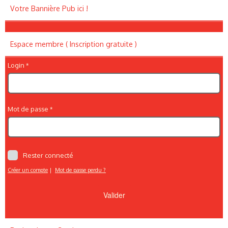
Votre Bannière Pub ici !
Espace membre ( Inscription gratuite )
Login
Mot de passe
Rester connecté
Créer un compte
|
Mot de passe perdu ?